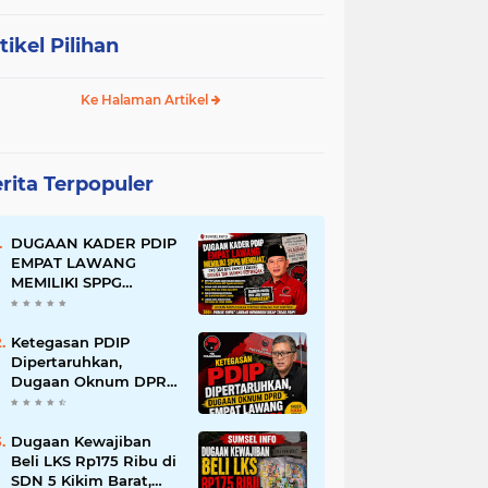
tikel Pilihan
Ke Halaman Artikel
rita Terpopuler
DUGAAN KADER PDIP
EMPAT LAWANG
MEMILIKI SPPG
MENGUAT, DPD dan
DPC EMPAT LAWANG
DIDUGA TAK MAMPU
Ketegasan PDIP
BERTINDAK
Dipertaruhkan,
Dugaan Oknum DPRD
Empat Lawang
Terlibat SPPG Jadi
Sorotan
Dugaan Kewajiban
Beli LKS Rp175 Ribu di
SDN 5 Kikim Barat,