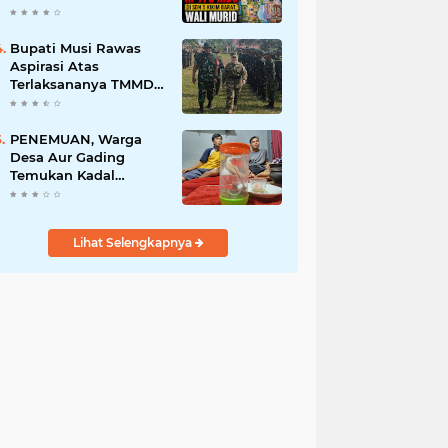
Wali Murid Mengeluh
di Tengah Sulitnya
Ekonomi
Bupati Musi Rawas
Aspirasi Atas
Terlaksananya TMMD
Ke-125 Tahun 2025
PENEMUAN, Warga
Desa Aur Gading
Temukan Kadal
Berekor Dua
Lihat Selengkapnya