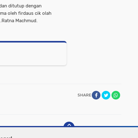
 dan ditutup dengan
a oleh firdaus cik olah
j.Ratna Machmud.
SHARE