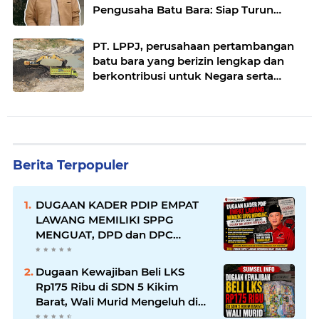
Pengusaha Batu Bara: Siap Turun
Tangan Hentikan Truk Bandel
PT. LPPJ, perusahaan pertambangan
batu bara yang berizin lengkap dan
berkontribusi untuk Negara serta
masyarakat.
Berita Terpopuler
DUGAAN KADER PDIP EMPAT
LAWANG MEMILIKI SPPG
MENGUAT, DPD dan DPC
EMPAT LAWANG DIDUGA TAK
MAMPU BERTINDAK
Dugaan Kewajiban Beli LKS
Rp175 Ribu di SDN 5 Kikim
Barat, Wali Murid Mengeluh di
Tengah Sulitnya Ekonomi