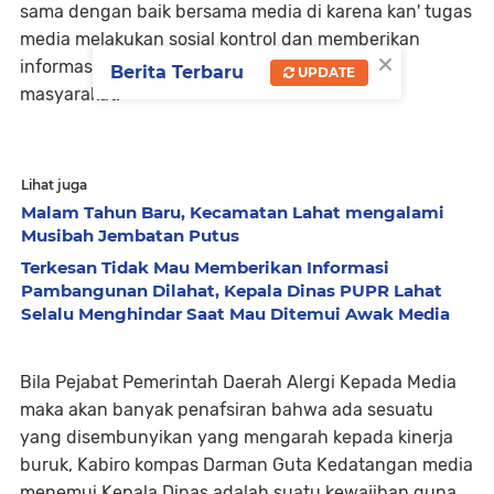
sama dengan baik bersama media di karena kan' tugas
media melakukan sosial kontrol dan memberikan
×
informasi yang akurat serta berimbang untuk
Berita Terbaru
UPDATE
masyarakat.
Lihat juga
Malam Tahun Baru, Kecamatan Lahat mengalami
Musibah Jembatan Putus
Terkesan Tidak Mau Memberikan Informasi
Pambangunan Dilahat, Kepala Dinas PUPR Lahat
Selalu Menghindar Saat Mau Ditemui Awak Media
Bila Pejabat Pemerintah Daerah Alergi Kepada Media
maka akan banyak penafsiran bahwa ada sesuatu
yang disembunyikan yang mengarah kepada kinerja
buruk, Kabiro kompas Darman Guta Kedatangan media
menemui Kepala Dinas adalah suatu kewajiban guna