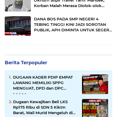
Oknum Sopir Travel 'Tami' Mandek,
Korban Malah Merasa Diolok-olok
Penyidik Polres Empat Lawang
DANA BOS PADA SMP NEGERI 4
TEBING TINGGI KINI JADI SOROTAN
PUBLIK, APH DIMINTA UNTUK SEGERA
LAKUKAN PEMERIKSAAN
Berita Terpopuler
DUGAAN KADER PDIP EMPAT
LAWANG MEMILIKI SPPG
MENGUAT, DPD dan DPC
EMPAT LAWANG DIDUGA TAK
MAMPU BERTINDAK
Dugaan Kewajiban Beli LKS
Rp175 Ribu di SDN 5 Kikim
Barat, Wali Murid Mengeluh di